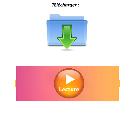
Regarder Évanouis en streaming gratuitement. Voir Évanouis streami
gratuit. Watch Évanouis streaming free