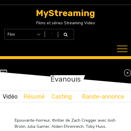
Skip
to
MyStreaming
content
Films et séries Streaming Video
Évanouis
Vidéo
Résumé
Casting
Bande-annonce
Epouvante-horreur, thriller de Zach Cregger avec Josh
Brolin, Julia Garner, Alden Ehrenreich, Toby Huss,