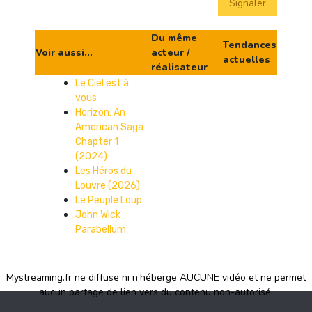
Signaler
Du même
Tendances
Voir aussi...
acteur /
actuelles
réalisateur
Le Ciel est à
vous
Horizon: An
American Saga
Chapter 1
(2024)
Les Héros du
Louvre (2026)
Le Peuple Loup
John Wick
Parabellum
Mystreaming.fr ne diffuse ni n’héberge AUCUNE vidéo et ne permet
aucun partage de lien vers du contenu non-autorisé.