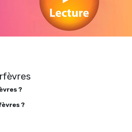
Regarder 36 Quai des Orfèvres en streaming gratuitement. Voir 36 Quai des
Orfèvres streaming en ligne gratuit. Watch 36 Quai des Orfèvres streaming free
rfèvres
èvres ?
fèvres ?