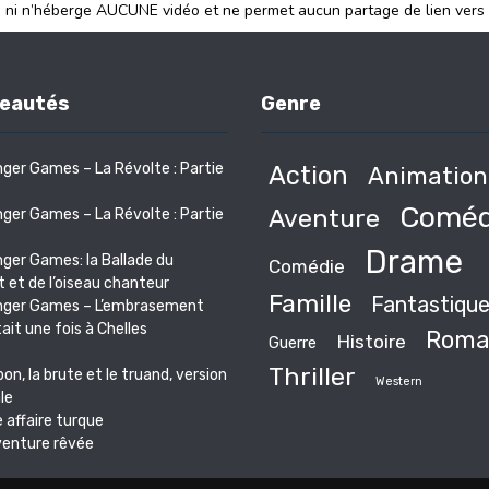
e ni n’héberge AUCUNE vidéo et ne permet aucun partage de lien vers
eautés
Genre
ger Games – La Révolte : Partie
Action
Animation
Coméd
Aventure
ger Games – La Révolte : Partie
Drame
ger Games: la Ballade du
Comédie
 et de l’oiseau chanteur
Famille
Fantastiqu
nger Games – L’embrasement
était une fois à Chelles
Roma
Histoire
Guerre
Thriller
bon, la brute et le truand, version
Western
le
 affaire turque
venture rêvée