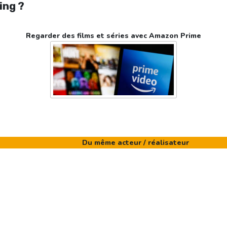
ing ?
Regarder des films et séries avec Amazon Prime
Du même acteur / réalisateur