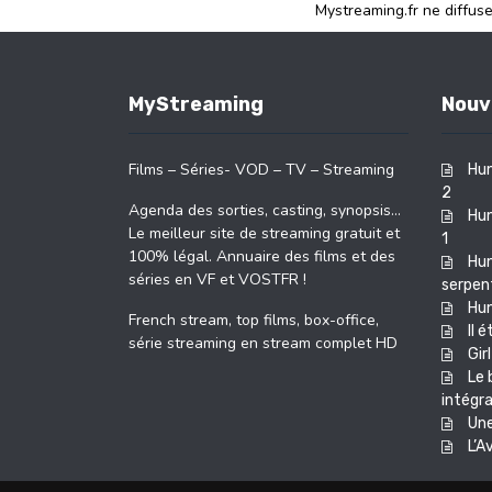
Mystreaming.fr ne diffus
MyStreaming
Nouv
Films – Séries- VOD – TV – Streaming
Hun
2
Agenda des sorties, casting, synopsis…
Hun
Le meilleur site de streaming gratuit et
1
100% légal. Annuaire des films et des
Hun
séries en VF et VOSTFR !
serpent
Hu
French stream, top films, box-office,
Il 
série streaming en stream complet HD
Girl
Le 
intégra
Une
L’A