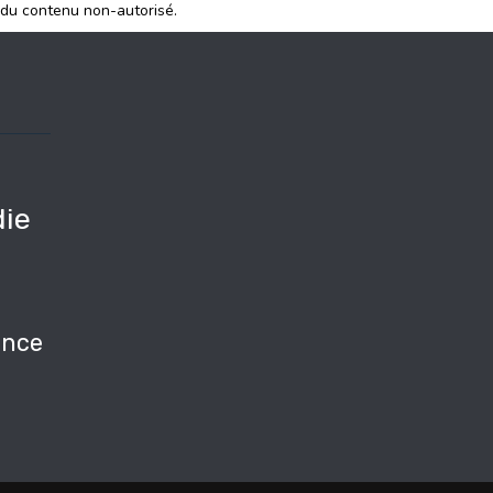
 du contenu non-autorisé.
ie
e
nce