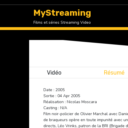
Skip
to
MyStreaming
content
Films et séries Streaming Video
Vidéo
Résumé
Date : 2005
Sortie : 04 Apr 2005
Réalisation : Nicolas Moscara
Casting : N/A
Film noir-policier de Olivier Marchal avec Dan
de braqueurs opère en toute impunité avec une 
directs, Léo Vrinks, patron de la BRI (Brigade 