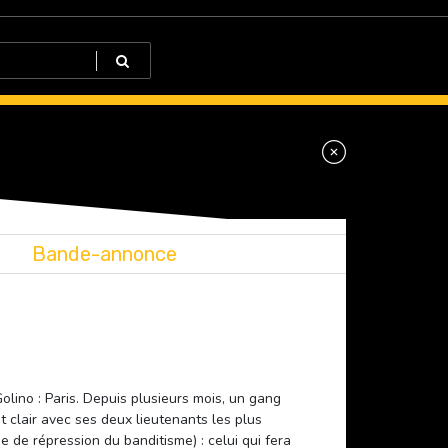
Bande-annonce
olino : Paris. Depuis plusieurs mois, un gang
t clair avec ses deux lieutenants les plus
e de répression du banditisme) : celui qui fera