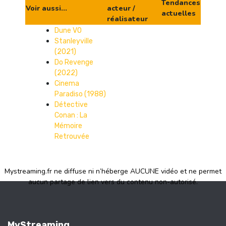
Tendances
Voir aussi...
acteur /
actuelles
réalisateur
Dune VO
Stanleyville
(2021)
Do Revenge
(2022)
Cinema
Paradiso (1988)
Détective
Conan : La
Mémoire
Retrouvée
Mystreaming.fr ne diffuse ni n’héberge AUCUNE vidéo et ne permet
aucun partage de lien vers du contenu non-autorisé.
MyStreaming