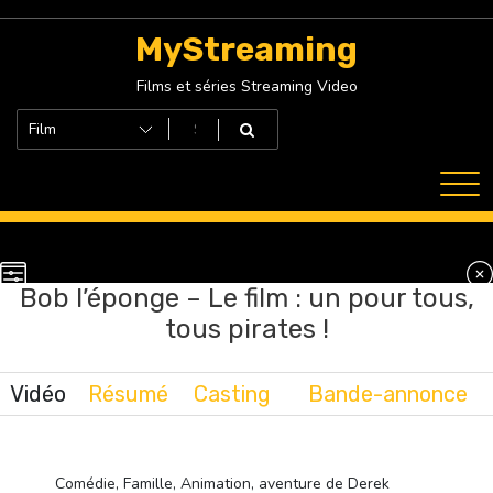
Skip
to
MyStreaming
content
Films et séries Streaming Video
Bob l’éponge – Le film : un pour tous,
tous pirates !
Vidéo
Résumé
Casting
Bande-annonce
Comédie, Famille, Animation, aventure de Derek