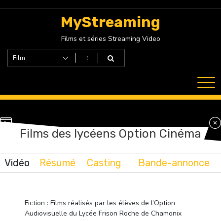
Skip
to
MyStreaming
content
Films et séries Streaming Video
Films des lycéens Option Cinéma
Vidéo
Résumé
Casting
Bande-annonce
Fiction : Films réalisés par les élèves de l’Option
Audiovisuelle du Lycée Frison Roche de Chamonix