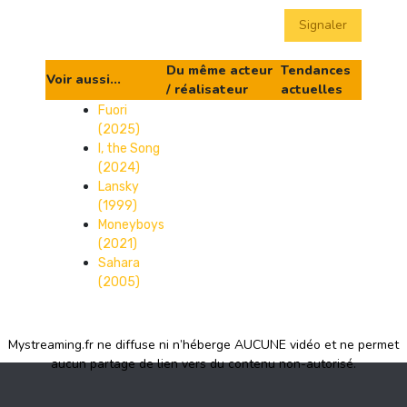
Signaler
Du même acteur
Tendances
Voir aussi...
/ réalisateur
actuelles
Fuori
(2025)
I, the Song
(2024)
Lansky
(1999)
Moneyboys
(2021)
Sahara
(2005)
Mystreaming.fr ne diffuse ni n’héberge AUCUNE vidéo et ne permet
aucun partage de lien vers du contenu non-autorisé.