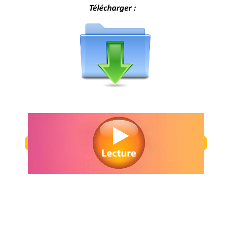
Regarder Fréwaka en streaming gratuitement. Voir Fréwaka streamin
gratuit. Watch Fréwaka streaming free