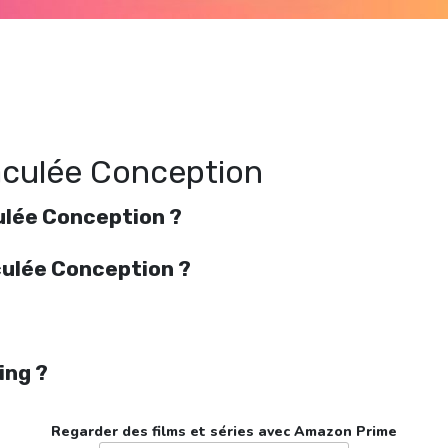
Regarder Je suis l’Immaculée Conception en streaming gratuitement. Voir Je suis
l’Immaculée Conception streaming en ligne gratuit. Watch Je suis l’Immaculée
Conception streaming free
aculée Conception
ulée Conception ?
aculée Conception ?
ing ?
Regarder des films et séries avec Amazon Prime