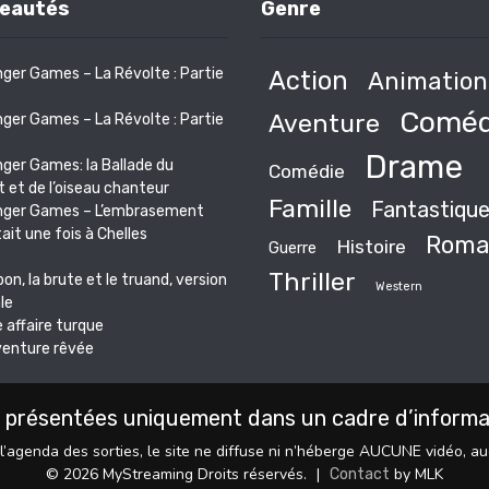
eautés
Genre
ger Games – La Révolte : Partie
Action
Animation
Coméd
Aventure
ger Games – La Révolte : Partie
Drame
ger Games: la Ballade du
Comédie
 et de l’oiseau chanteur
Famille
Fantastiqu
nger Games – L’embrasement
était une fois à Chelles
Roma
Histoire
Guerre
Thriller
bon, la brute et le truand, version
Western
le
 affaire turque
venture rêvée
 présentées uniquement dans un cadre d’informati
l’agenda des sorties, le site ne diffuse ni n’héberge AUCUNE vidéo, a
© 2026 MyStreaming Droits réservés.
|
by MLK
Contact