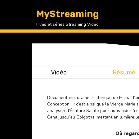
Skip
to
MyStreaming
content
Films et séries Streaming Video
Vidéo
Résumé
Documentaire, drame, Historique de Michal Kond
Conception ” : c’est ainsi que la Vierge Marie
analysent l’Écriture Sainte pour nous aider à
Cana jusqu’au Golgotha, mettant en lumière le 
Où regard