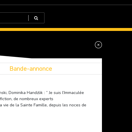
Bande-annonce
ki, Dominika Handzlik : ” Je suis l’Immaculée
-fiction, de nombreux experts
 vie de la Sainte Famille, depuis les noces de