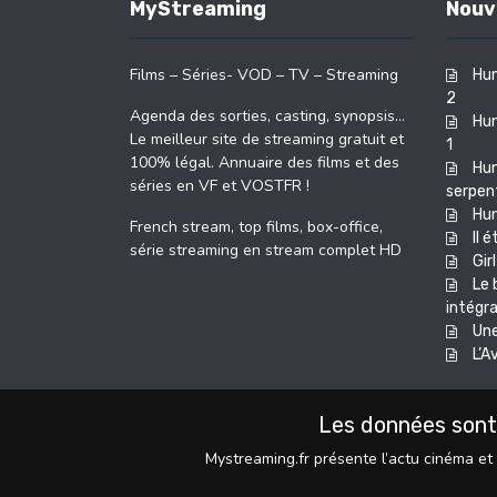
MyStreaming
Nouv
Films – Séries- VOD – TV – Streaming
Hun
2
Agenda des sorties, casting, synopsis…
Hun
Le meilleur site de streaming gratuit et
1
100% légal. Annuaire des films et des
Hun
séries en VF et VOSTFR !
serpent
Hu
French stream, top films, box-office,
Il 
série streaming en stream complet HD
Girl
Le 
intégra
Une
L’A
Les données sont
Mystreaming.fr présente l’actu cinéma et 