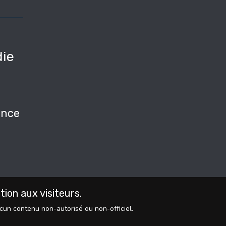
ie
e
nce
on aux visiteurs.
ucun contenu non-autorisé ou non-officiel.