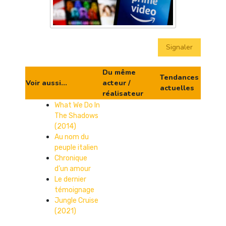
Signaler
Du même
Tendances
Voir aussi...
acteur /
actuelles
réalisateur
What We Do In
The Shadows
(2014)
Au nom du
peuple italien
Chronique
d’un amour
Le dernier
témoignage
Jungle Cruise
(2021)