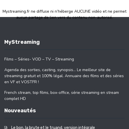
Mystreaming.fr ne diffuse ni n’héberge AUCUNE vidéo et ne permet
aucun partage de lien vers du contenu non-autorisé.
MyStreaming
Films – Séries- VOD – TV – Streaming
Agenda des sorties, casting, synopsis… Le meilleur site de
streaming gratuit et 100% légal. Annuaire des films et des séries
en VF et VOSTFR !
French stream, top films, box-office, série streaming en stream
complet HD
Nouveautés
Le bon, la brute et le truand, version intégrale