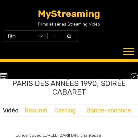
Skip
to
MyStreaming
content
Films et séries Streaming Video
PARIS DES ANNÉES 1990, SOIRÉE
CABARET
Vidéo
Résumé
Casting
Bande-annonce
Concert avec LORELEI ZARIFIAN, chanteuse