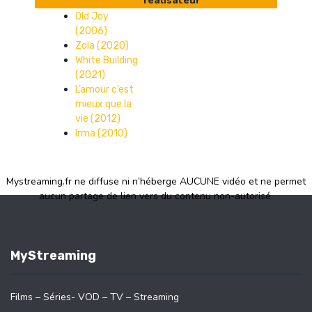
réalisateur
Old Joy
(2006)
Zola (2020)
White Building
(2021)
L’amour c’est
mieux que la
vie (2012)
Irma (2010)
Mystreaming.fr ne diffuse ni n’héberge AUCUNE vidéo et ne permet
aucun partage de lien vers du contenu non-autorisé.
MyStreaming
Films – Séries- VOD – TV – Streaming