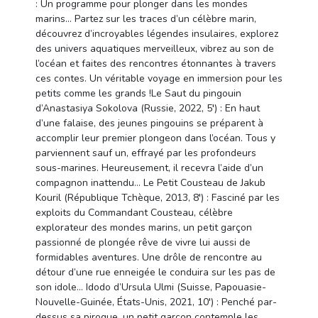
: Un programme pour plonger dans les mondes
marins… Partez sur les traces d’un célèbre marin,
découvrez d’incroyables légendes insulaires, explorez
des univers aquatiques merveilleux, vibrez au son de
l’océan et faites des rencontres étonnantes à travers
ces contes. Un véritable voyage en immersion pour les
petits comme les grands !Le Saut du pingouin
d’Anastasiya Sokolova (Russie, 2022, 5′) : En haut
d’une falaise, des jeunes pingouins se préparent à
accomplir leur premier plongeon dans l’océan. Tous y
parviennent sauf un, effrayé par les profondeurs
sous-marines. Heureusement, il recevra l’aide d’un
compagnon inattendu… Le Petit Cousteau de Jakub
Kouril (République Tchèque, 2013, 8′) : Fasciné par les
exploits du Commandant Cousteau, célèbre
explorateur des mondes marins, un petit garçon
passionné de plongée rêve de vivre lui aussi de
formidables aventures. Une drôle de rencontre au
détour d’une rue enneigée le conduira sur les pas de
son idole… Idodo d’Ursula Ulmi (Suisse, Papouasie-
Nouvelle-Guinée, États-Unis, 2021, 10′) : Penché par-
dessus sa pirogue, un petit garçon contemple les