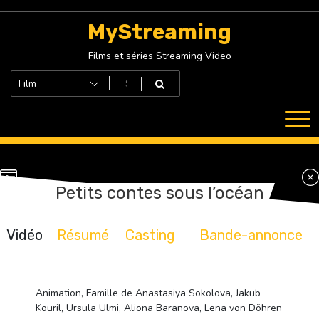
Skip
to
MyStreaming
content
Films et séries Streaming Video
Petits contes sous l’océan
Vidéo
Résumé
Casting
Bande-annonce
Animation, Famille de Anastasiya Sokolova, Jakub
Kouril, Ursula Ulmi, Aliona Baranova, Lena von Döhren