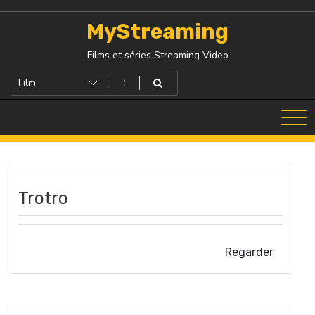
Skip
to
MyStreaming
content
Films et séries Streaming Video
Trotro
Regarder