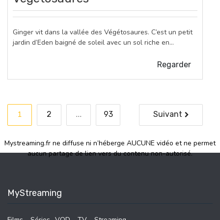
Ginger vit dans la vallée des Végétosaures. C’est un petit
jardin d’Eden baigné de soleil avec un sol riche en…
Regarder
Navigation
1
…
2
93
Suivant
des
Mystreaming.fr ne diffuse ni n’héberge AUCUNE vidéo et ne permet
articles
aucun partage de lien vers du contenu non-autorisé.
MyStreaming
Films – Séries- VOD – TV – Streaming