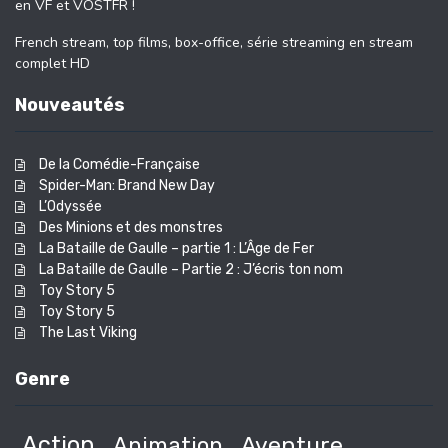
en VF et VOSTFR !
French stream, top films, box-office, série streaming en stream
complet HD
Nouveautés
De la Comédie-Française
Spider-Man: Brand New Day
L’Odyssée
Des Minions et des monstres
La Bataille de Gaulle – partie 1 : L’Âge de Fer
La Bataille de Gaulle – Partie 2 : J’écris ton nom
Toy Story 5
Toy Story 5
The Last Viking
Genre
Action
Animation
Aventure