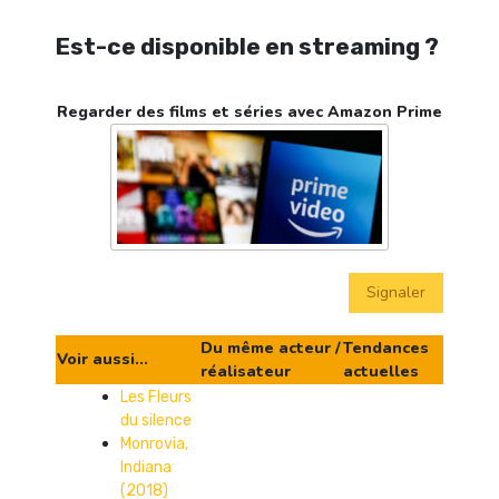
Est-ce disponible en streaming ?
Regarder des films et séries avec Amazon Prime
Signaler
Du même acteur /
Tendances
Voir aussi...
réalisateur
actuelles
Les Fleurs
du silence
Monrovia,
Indiana
(2018)