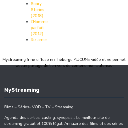
Scary
Stories
(2018)
L’Homme
parfait
(2012)
Riz amer
Mystreaming.fr ne diffuse ni n’héberge AUCUNE vidéo et ne permet
aucun partage de lien vers du contenu non-autorisé.
MyStreaming
Films – Séries- VOD – TV – Streaming
Agenda des sorties, casting, synopsis… Le meilleur site de
streaming gratuit et 100% légal. Annuaire des films et des séries