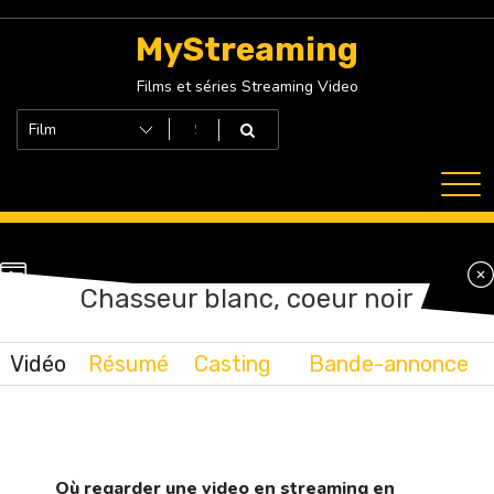
Skip
to
MyStreaming
content
Films et séries Streaming Video
Chasseur blanc, coeur noir
Vidéo
Résumé
Casting
Bande-annonce
Où regarder une video en streaming en