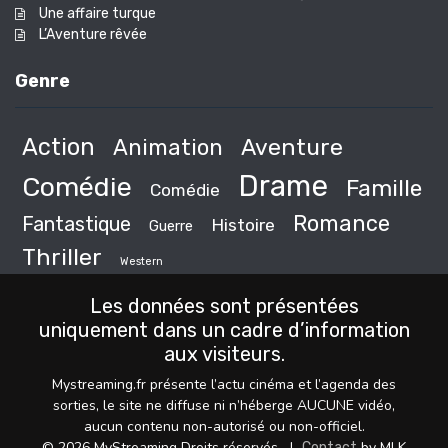
Une affaire turque
L’Aventure rêvée
Genre
Action
Animation
Aventure
Drame
Comédie
Famille
Comédie
Romance
Fantastique
Histoire
Guerre
Thriller
Western
Les données sont présentées
uniquement dans un cadre d’information
aux visiteurs.
Mystreaming.fr présente l’actu cinéma et l’agenda des
sorties, le site ne diffuse ni n’héberge AUCUNE vidéo,
aucun contenu non-autorisé ou non-officiel.
© 2026 MyStreaming Droits réservés.
|
by MLK
Contact