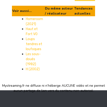
Du même acteur
Tendances
Voir aussi...
/ réalisateur
actuelles
Homeroom
(2021)
Haut et
Fort VO
Loups
tendres et
loufoques
Les sous-
doués
(1982)
H (2002)
Mystreaming.fr ne diffuse ni n’héberge AUCUNE vidéo et ne permet
aucun partage de lien vers du contenu non-autorisé.