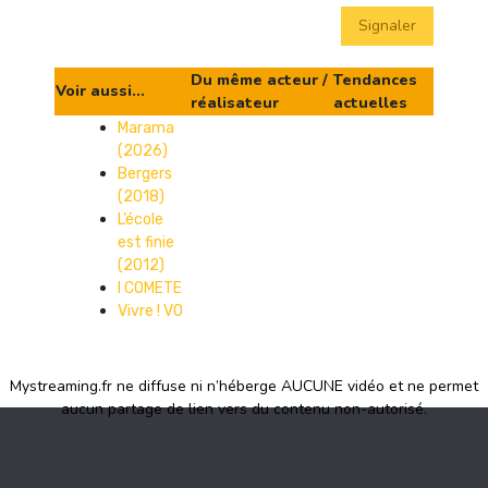
Signaler
Du même acteur /
Tendances
Voir aussi...
réalisateur
actuelles
Marama
(2026)
Bergers
(2018)
L’école
est finie
(2012)
I COMETE
Vivre ! VO
Mystreaming.fr ne diffuse ni n’héberge AUCUNE vidéo et ne permet
aucun partage de lien vers du contenu non-autorisé.