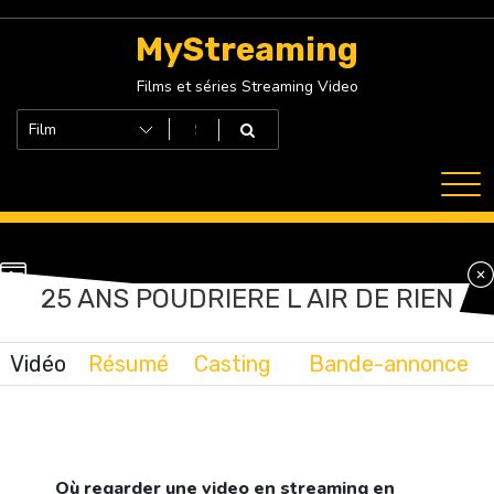
Skip
to
MyStreaming
content
Films et séries Streaming Video
25 ANS POUDRIERE L AIR DE RIEN
Vidéo
Résumé
Casting
Bande-annonce
Où regarder une video en streaming en