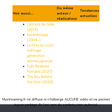
Du même
Tendances
Voir aussi...
acteur /
actuelles
réalisateur
L’armure de Jade
(2012)
Karambolage
(2004–)
La Fête du court
métrage :
génération
animes japonais
Fully Realized
Humans (2020)
The Boy Behind
the Door (2020)
Mystreaming.fr ne diffuse ni n’héberge AUCUNE vidéo et ne permet
aucun partage de lien vers du contenu non-autorisé.