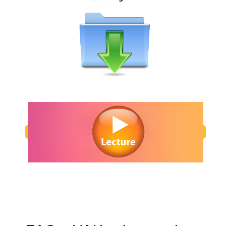
Regarder L’Attachement en streaming gratuitement. Voir L’Attachement
ligne gratuit. Watch L’Attachement streaming free