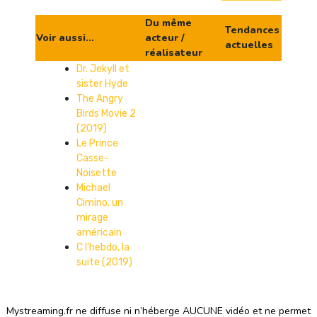
Du même
Tendances
Voir aussi...
acteur /
actuelles
réalisateur
Dr. Jekyll et
sister Hyde
The Angry
Birds Movie 2
(2019)
Le Prince
Casse-
Noisette
Michael
Cimino, un
mirage
américain
C l’hebdo, la
suite (2019)
Mystreaming.fr ne diffuse ni n’héberge AUCUNE vidéo et ne permet