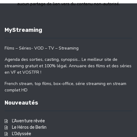
aucun partage de lien vers du contenu non-autorisé.
MyStreaming
Films – Séries- VOD – TV – Streaming
Agenda des sorties, casting, synopsis… Le meilleur site de
streaming gratuit et 100% légal. Annuaire des films et des séries
en VF et VOSTFR !
French stream, top films, box-office, série streaming en stream
complet HD
Nouveautés
L’Aventure rêvée
Le Héros de Berlin
L’Odyssée