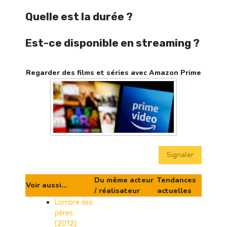
Quelle est la durée ?
Est-ce disponible en streaming ?
Regarder des films et séries avec Amazon Prime
Signaler
Du même acteur
Tendances
Voir aussi...
/ réalisateur
actuelles
L’ombre des
pères
(2012)