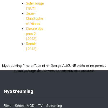
Soleil rouge
(1971)
Jean-
Christophe
et Winnie
L’heure des
pros 2
(2012)
Renoir
(2012)
Mystreaming.fr ne diffuse ni n’héberge AUCUNE vidéo et ne permet
aucun partage de lien vers du contenu non-autorisé.
MyStreaming
Films – Séries- VOD – TV – Streaming