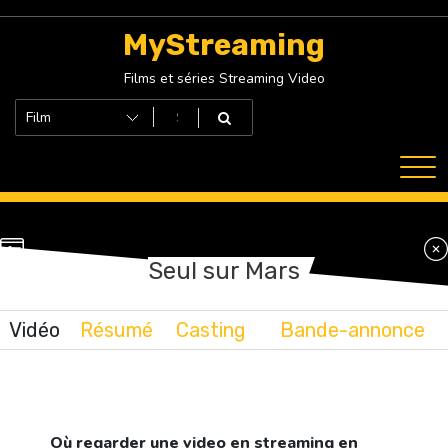
Skip
to
MyStreaming
content
Films et séries Streaming Video
Seul sur Mars
Vidéo
Résumé
Casting
Bande-annonce
Où regarder une video en streaming en