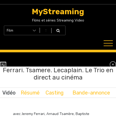
Skip
to
MyStreaming
content
Films et séries Streaming Video
Ferrari. Tsamere. Lecaplain. Le Trio en
direct au cinéma
Vidéo
Résumé
Casting
Bande-annonce
avec Jeremy Ferrari, Arnaud Tsamère, Baptiste