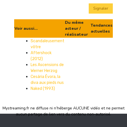
Signaler
Du même
Tendances
Voir aussi...
acteur /
actuelles
réalisateur
Scandaleusement
vôtre
Aftershock
(2012)
Les Ascensions de
Werner Herzog
Cesária Évora, la
diva aux pieds nus
Naked (1993)
Mystreaming.fr ne diffuse ni n’héberge AUCUNE vidéo et ne permet
aucun partage de lien vers du contenu non-autorisé.