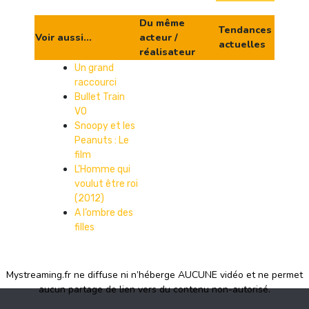
Du même
Tendances
Voir aussi...
acteur /
actuelles
réalisateur
Un grand
raccourci
Bullet Train
VO
Snoopy et les
Peanuts : Le
film
L’Homme qui
voulut être roi
(2012)
A l’ombre des
filles
Mystreaming.fr ne diffuse ni n’héberge AUCUNE vidéo et ne permet
aucun partage de lien vers du contenu non-autorisé.