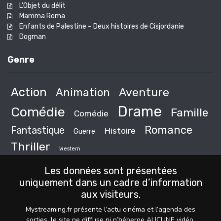
L’Objet du délit
Mamma Roma
Enfants de Palestine – Deux histoires de Cisjordanie
Dogman
Genre
Action
Animation
Aventure
Drame
Comédie
Famille
Comédie
Romance
Fantastique
Histoire
Guerre
Thriller
Western
Les données sont présentées
uniquement dans un cadre d’information
aux visiteurs.
Mystreaming.fr présente l’actu cinéma et l’agenda des
sorties, le site ne diffuse ni n’héberge AUCUNE vidéo,