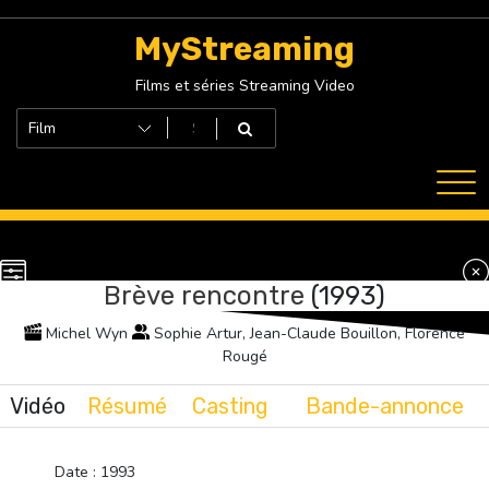
Skip
to
MyStreaming
content
Films et séries Streaming Video
Brève rencontre
(1993)
Michel Wyn
Sophie Artur, Jean-Claude Bouillon, Florence
Rougé
Vidéo
Résumé
Casting
Bande-annonce
Date : 1993