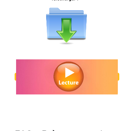
Regarder Brève rencontre en streaming gratuitement. Voir Brève rencon
en ligne gratuit. Watch Brève rencontre streaming free