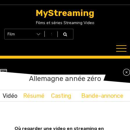
Skip
to
MyStreaming
content
Films et séries Streaming Video
Allemagne année zéro
Vidéo
Résumé
Casting
Bande-annonce
Où regarder une video en streaming en