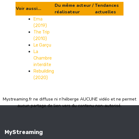
Du même acteur /
Tendances
Voir aussi...
réalisateur
actuelles
Ema
(2019)
The Trip
(2010)
Le Garçu
La
Chambre
interdite
Rebuilding
(2020)
Mystreaming.fr ne diffuse ni n’héberge AUCUNE vidéo et ne permet
aucun partage de lien vers du contenu non-autorisé.
MyStreaming