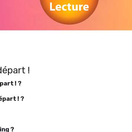
egarder Attention au départ ! en streaming gratuitement. Voir Attention au départ
streaming en ligne gratuit. Watch Attention au départ ! streaming free
épart !
art ! ?
épart ! ?
ing ?