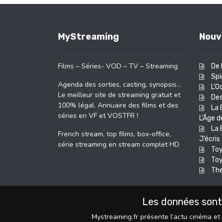
MyStreaming
Nouv
Films – Séries- VOD – TV – Streaming
De 
Spi
Agenda des sorties, casting, synopsis…
L’O
Le meilleur site de streaming gratuit et
Des
100% légal. Annuaire des films et des
La 
séries en VF et VOSTFR !
L’Âge d
La 
French stream, top films, box-office,
J’écri
série streaming en stream complet HD
Toy
Toy
The
Les données sont
Mystreaming.fr présente l’actu cinéma et 