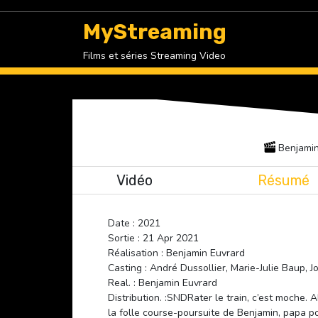
Skip
to
MyStreaming
content
Films et séries Streaming Video
Benjamin
Vidéo
Résumé
Date : 2021
Sortie : 21 Apr 2021
Réalisation : Benjamin Euvrard
Casting : André Dussollier, Marie-Julie Baup, J
Real. : Benjamin Euvrard
Distribution. :SNDRater le train, c’est moche. 
la folle course-poursuite de Benjamin, papa p