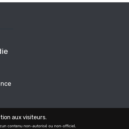
ie
e
nce
on aux visiteurs.
ucun contenu non-autorisé ou non-officiel.