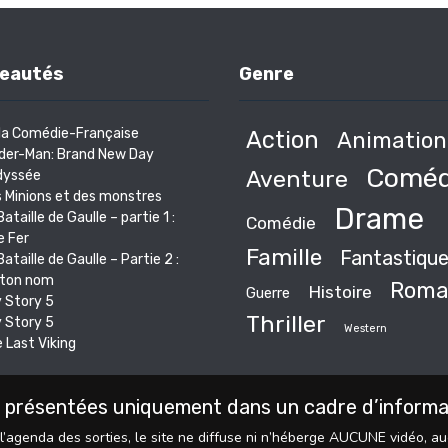
eautés
Genre
la Comédie-Française
Action
Animation
der-Man: Brand New Day
Coméd
Aventure
dyssée
 Minions et des monstres
Drame
Bataille de Gaulle – partie 1 :
Comédie
e Fer
Famille
Fantastiqu
Bataille de Gaulle – Partie 2 :
s ton nom
Roma
Histoire
Guerre
 Story 5
Thriller
 Story 5
Western
 Last Viking
 présentées uniquement dans un cadre d’informati
l’agenda des sorties, le site ne diffuse ni n’héberge AUCUNE vidéo, a