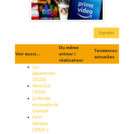
Signaler
Du même
Tendances
Voir aussi...
acteur /
actuelles
réalisateur
Les
Apparences
(2022)
Vera Cruz
(1954)
Le Monde
incroyable de
Gumball
Petit
Vampire
(2004–)