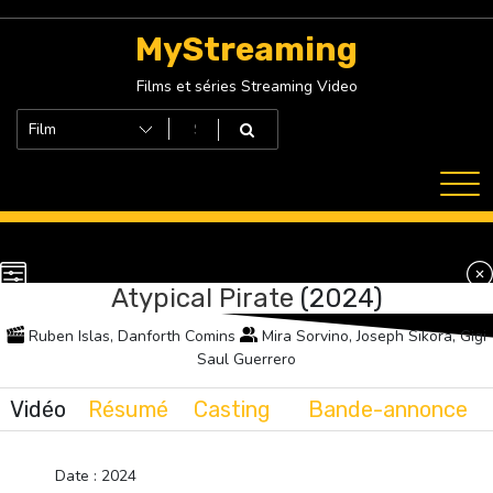
Skip
to
MyStreaming
content
Films et séries Streaming Video
Atypical Pirate
(2024)
Ruben Islas, Danforth Comins
Mira Sorvino, Joseph Sikora, Gigi
Saul Guerrero
Vidéo
Résumé
Casting
Bande-annonce
Date : 2024