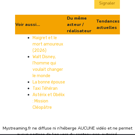
Signaler
Du même
Tendances
Voir aussi...
acteur /
actuelles
réalisateur
Maigret et le
mort amoureux
(2026)
Walt Disney,
l’homme qui
voulait changer
le monde
La bonne épouse
Taxi Téhéran
Astérix et Obélix
: Mission
Cléopâtre
Mystreaming.fr ne diffuse ni n’héberge AUCUNE vidéo et ne permet
aucun partage de lien vers du contenu non-autorisé.