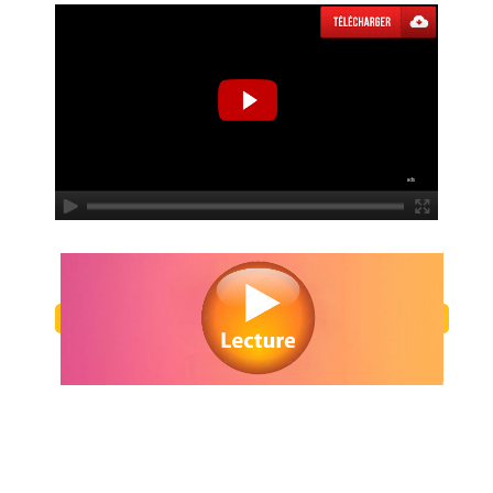
Regarder Baise-en-ville en streaming gratuitement. Voir Baise-en-ville
ligne gratuit. Watch Baise-en-ville streaming free