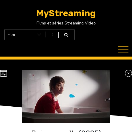
Skip
to
MyStreaming
content
Films et séries Streaming Video