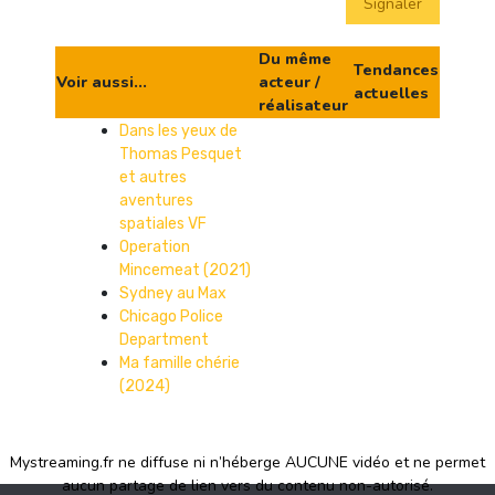
Signaler
Du même
Tendances
Voir aussi...
acteur /
actuelles
réalisateur
Dans les yeux de
Thomas Pesquet
et autres
aventures
spatiales VF
Operation
Mincemeat (2021)
Sydney au Max
Chicago Police
Department
Ma famille chérie
(2024)
Mystreaming.fr ne diffuse ni n’héberge AUCUNE vidéo et ne permet
aucun partage de lien vers du contenu non-autorisé.