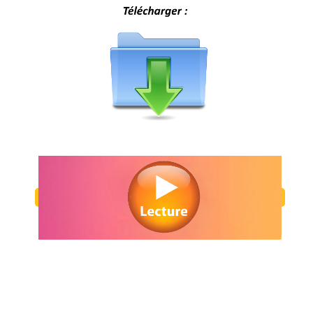
Regarder Buffalo Kids en streaming gratuitement. Voir Buffalo Kids s
ligne gratuit. Watch Buffalo Kids streaming free