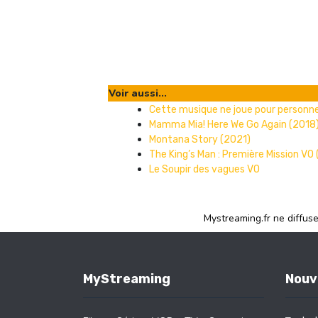
Voir aussi...
Cette musique ne joue pour personn
Mamma Mia! Here We Go Again (2018
Montana Story (2021)
The King’s Man : Première Mission VO
Le Soupir des vagues VO
Mystreaming.fr ne diffus
MyStreaming
Nouv