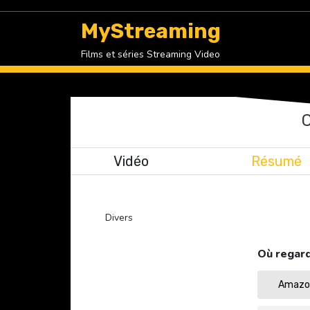
Skip
to
MyStreaming
content
Films et séries Streaming Video
Vidéo
Résumé
Divers
Où regard
Amazon