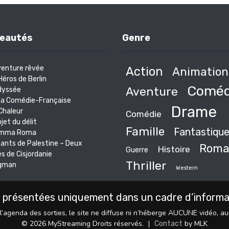
eautés
Genre
venture rêvée
Action
Animation
Héros de Berlin
Coméd
Aventure
dyssée
la Comédie-Française
Drame
Chaleur
Comédie
bjet du délit
Famille
Fantastiqu
mma Roma
ants de Palestine – Deux
Roma
Histoire
Guerre
es de Cisjordanie
Thriller
gman
Western
 présentées uniquement dans un cadre d’informati
l’agenda des sorties, le site ne diffuse ni n’héberge AUCUNE vidéo, a
© 2026 MyStreaming Droits réservés.
|
by MLK
Contact