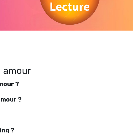
Regarder À demain mon amour en streaming gratuitement. Voir À demain mon
amour streaming en ligne gratuit. Watch À demain mon amour streaming free
n amour
mour ?
amour ?
ing ?