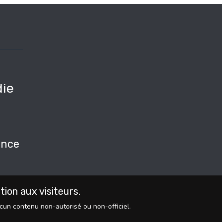
ie
e
nce
on aux visiteurs.
ucun contenu non-autorisé ou non-officiel.