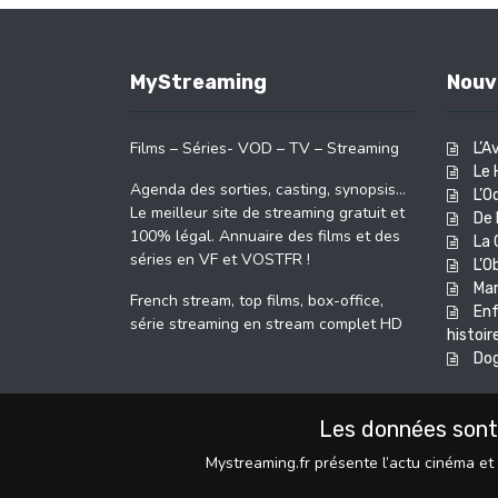
MyStreaming
Nouv
Films – Séries- VOD – TV – Streaming
L’A
Le 
Agenda des sorties, casting, synopsis…
L’O
Le meilleur site de streaming gratuit et
De 
100% légal. Annuaire des films et des
La 
séries en VF et VOSTFR !
L’O
Ma
French stream, top films, box-office,
Enf
série streaming en stream complet HD
histoir
Do
Les données sont
Mystreaming.fr présente l’actu cinéma et 