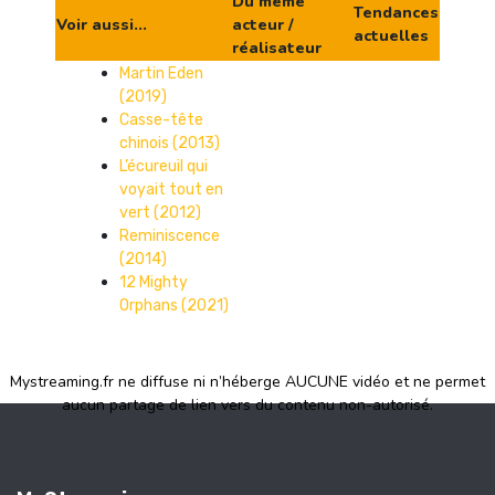
Du même
Tendances
Voir aussi...
acteur /
actuelles
réalisateur
Martin Eden
(2019)
Casse-tête
chinois (2013)
L’écureuil qui
voyait tout en
vert (2012)
Reminiscence
(2014)
12 Mighty
Orphans (2021)
Mystreaming.fr ne diffuse ni n’héberge AUCUNE vidéo et ne permet
aucun partage de lien vers du contenu non-autorisé.