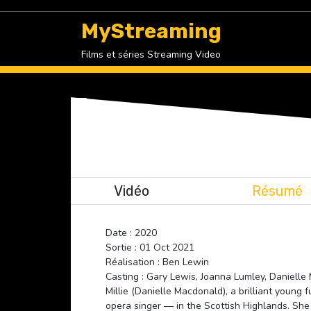
Skip
to
MyStreaming
content
Films et séries Streaming Video
Vidéo
Résumé
Date : 2020
Sortie : 01 Oct 2021
Réalisation : Ben Lewin
Casting : Gary Lewis, Joanna Lumley, Daniell
Millie (Danielle Macdonald), a brilliant young
opera singer — in the Scottish Highlands. Sh