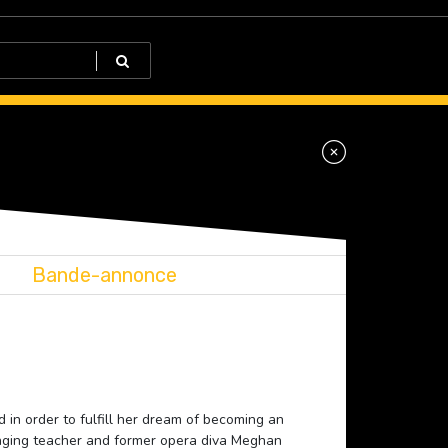
Bande-annonce
d in order to fulfill her dream of becoming an
inging teacher and former opera diva Meghan