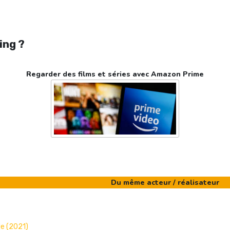
ing ?
Regarder des films et séries avec Amazon Prime
Du même acteur / réalisateur
le (2021)