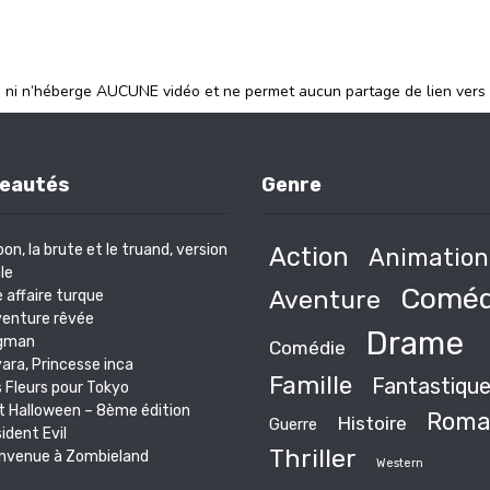
e ni n’héberge AUCUNE vidéo et ne permet aucun partage de lien vers
eautés
Genre
bon, la brute et le truand, version
Action
Animation
le
Coméd
Aventure
 affaire turque
venture rêvée
Drame
gman
Comédie
ara, Princesse inca
Famille
Fantastiqu
 Fleurs pour Tokyo
t Halloween – 8ème édition
Roma
Histoire
Guerre
ident Evil
Thriller
nvenue à Zombieland
Western