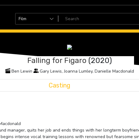
Falling for Figaro
(2020)
Ben Lewin
Gary Lewis, Joanna Lumley, Danielle Macdonald
Casting
e Macdonald
 fund manager, quits her job and ends things with her longterm boyfrien
e begins intense vocal training lessons with renowned but fearsome s