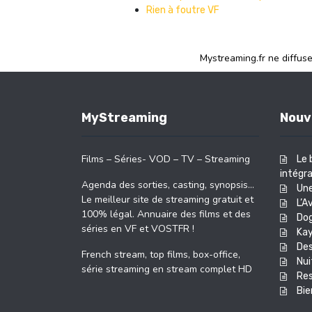
Rien à foutre VF
Mystreaming.fr ne diffus
MyStreaming
Nouv
Films – Séries- VOD – TV – Streaming
Le 
intégra
Agenda des sorties, casting, synopsis…
Une
Le meilleur site de streaming gratuit et
L’A
100% légal. Annuaire des films et des
Do
séries en VF et VOSTFR !
Kay
Des
French stream, top films, box-office,
Nui
série streaming en stream complet HD
Res
Bie