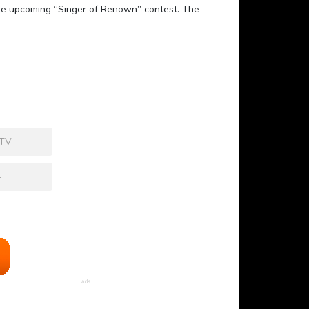
 the upcoming “Singer of Renown” contest. The
 TV
+