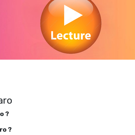
Regarder Falling for Figaro en streaming gratuitement. Voir Falling for Figaro
streaming en ligne gratuit. Watch Falling for Figaro streaming free
aro
o ?
ro ?