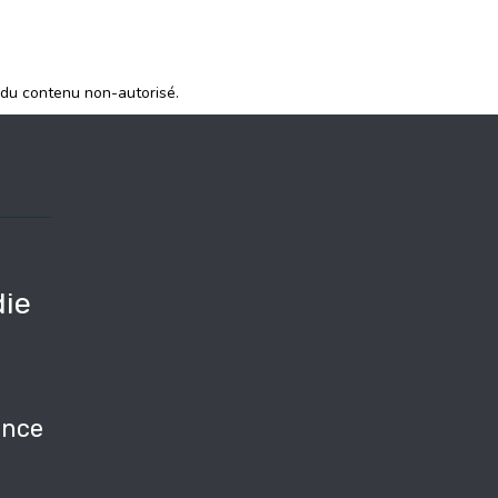
 du contenu non-autorisé.
ie
e
nce