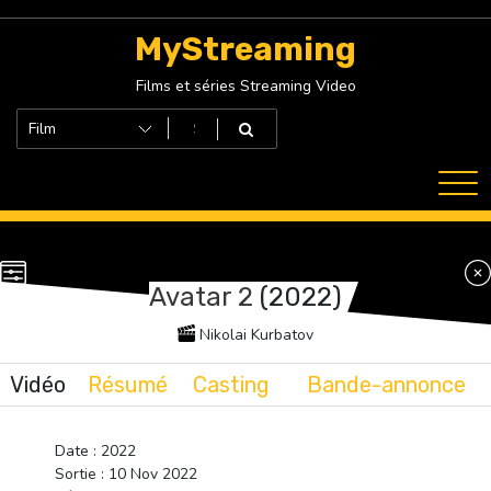
Skip
to
MyStreaming
content
Films et séries Streaming Video
Avatar 2
(2022)
Nikolai Kurbatov
Vidéo
Résumé
Casting
Bande-annonce
Date : 2022
Sortie : 10 Nov 2022