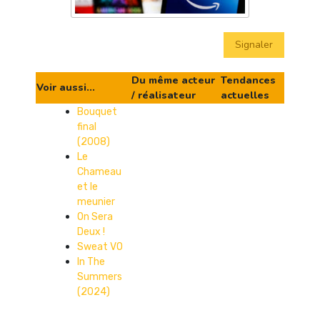
Signaler
Du même acteur
Tendances
Voir aussi...
/ réalisateur
actuelles
Bouquet
final
(2008)
Le
Chameau
et le
meunier
On Sera
Deux !
Sweat VO
In The
Summers
(2024)