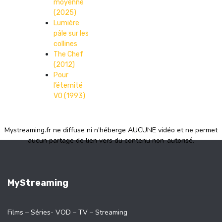
moyenne
(2025)
Lumière
pâle sur les
collines
The Chef
(2012)
Pour
l’éternité
VO (1993)
Mystreaming.fr ne diffuse ni n’héberge AUCUNE vidéo et ne permet
aucun partage de lien vers du contenu non-autorisé.
MyStreaming
Films – Séries- VOD – TV – Streaming