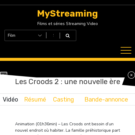
Skip
to
MyStreaming
content
Films et séries Streaming Video
Les Croods 2 : une nouvelle ère
Vidéo
Résumé
Casting
Bande-annonce
Animation (01h36min) – Les Croods ont besoin d’un
nouvel endroit où habiter. La famille préhistorique part