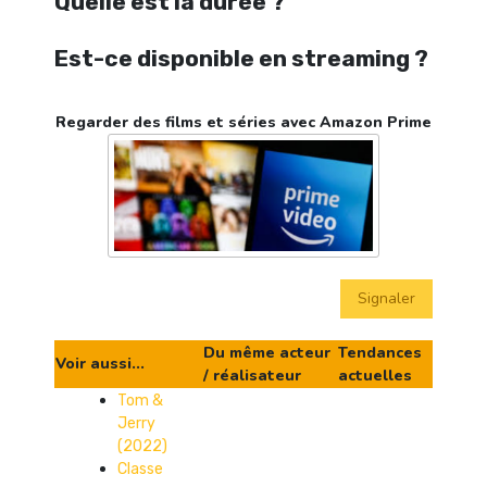
Quelle est la durée ?
Est-ce disponible en streaming ?
Regarder des films et séries avec Amazon Prime
Signaler
Du même acteur
Tendances
Voir aussi...
/ réalisateur
actuelles
Tom &
Jerry
(2022)
Classe