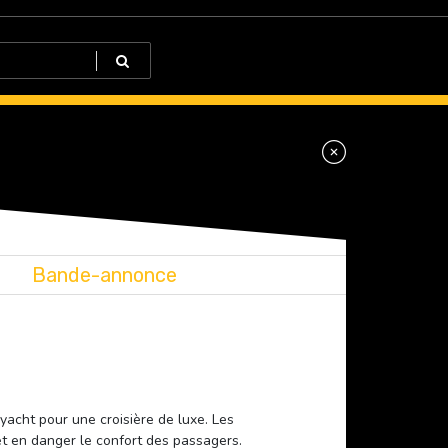
Bande-annonce
yacht pour une croisière de luxe. Les
t en danger le confort des passagers.