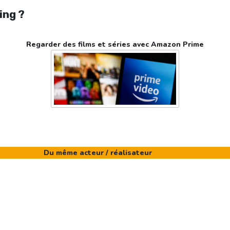
ing ?
Regarder des films et séries avec Amazon Prime
Du même acteur / réalisateur