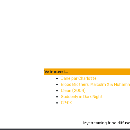
Voir aussi...
Jane par Charlotte
Blood Brothers: Malcolm X & Muhamm
Clean (2004)
Suddenly in Dark Night
CP:OK
Mystreaming.fr ne diffus