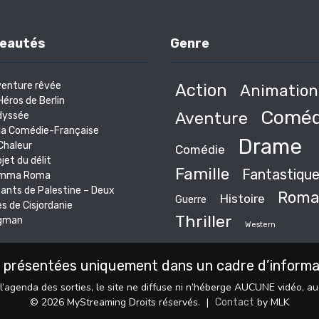
eautés
Genre
venture rêvée
Action
Animation
Héros de Berlin
Coméd
Aventure
dyssée
la Comédie-Française
Drame
Chaleur
Comédie
bjet du délit
Famille
Fantastiqu
mma Roma
ants de Palestine – Deux
Roma
Histoire
Guerre
es de Cisjordanie
Thriller
gman
Western
 présentées uniquement dans un cadre d’informati
l’agenda des sorties, le site ne diffuse ni n’héberge AUCUNE vidéo, a
© 2026 MyStreaming Droits réservés.
|
by MLK
Contact