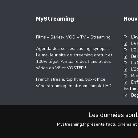
MyStreaming
Nouv
Films – Séries- VOD – TV – Streaming
L’A
Le 
Agenda des sorties, casting, synopsis…
L’O
Le meilleur site de streaming gratuit et
De 
100% légal. Annuaire des films et des
La 
séries en VF et VOSTFR !
L’O
Ma
French stream, top films, box-office,
Enf
série streaming en stream complet HD
histoir
Do
Les données sont
Mystreaming.fr présente l’actu cinéma et 