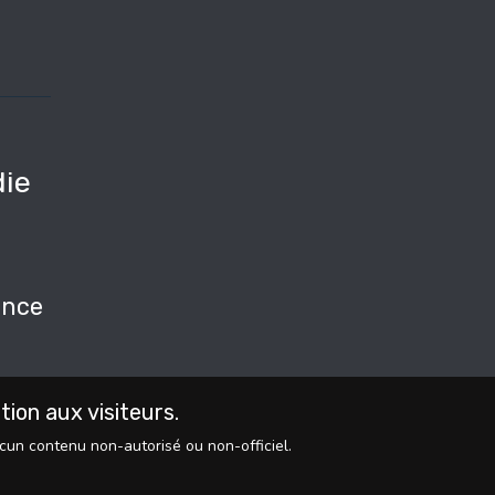
ie
e
nce
on aux visiteurs.
ucun contenu non-autorisé ou non-officiel.