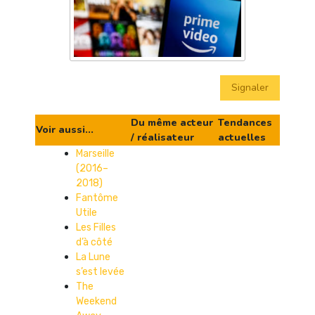
Signaler
Du même acteur
Tendances
Voir aussi...
/ réalisateur
actuelles
Marseille
(2016–
2018)
Fantôme
Utile
Les Filles
d’à côté
La Lune
s’est levée
The
Weekend