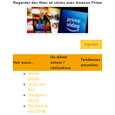
Regarder des films et séries avec Amazon Prime
Signaler
Du même
Tendances
Voir aussi...
acteur /
actuelles
réalisateur
Heretic
(2024)
Un An, Une
Nuit
The Alpinist
(2021)
Ella, Oscar &
Hoo (2018)