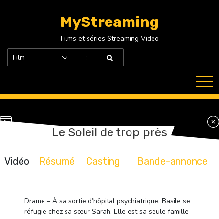
Skip
to
MyStreaming
content
Films et séries Streaming Video
Le Soleil de trop près
Vidéo
Résumé
Casting
Bande-annonce
Drame – À sa sortie d’hôpital psychiatrique, Basile se
réfugie chez sa sœur Sarah. Elle est sa seule famille