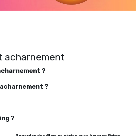
egarder Avec amour et acharnement en streaming gratuitement. Voir Avec amour 
acharnement streaming en ligne gratuit. Watch Avec amour et acharnement
streaming free
t acharnement
 acharnement ?
t acharnement ?
ing ?
Regarder des films et séries avec Amazon Prime