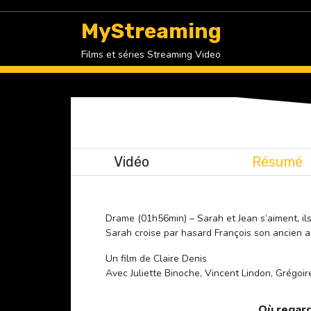
Skip
to
MyStreaming
content
Films et séries Streaming Video
Vidéo
Résumé
Drame (01h56min) – Sarah et Jean s’aiment, ils 
Sarah croise par hasard François son ancien ama
Un film de Claire Denis
Avec Juliette Binoche, Vincent Lindon, Grégoire
Où regard