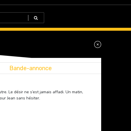
Bande-annonce
re. Le désir ne s’est jamais affadi. Un matin,
our Jean sans hésiter.