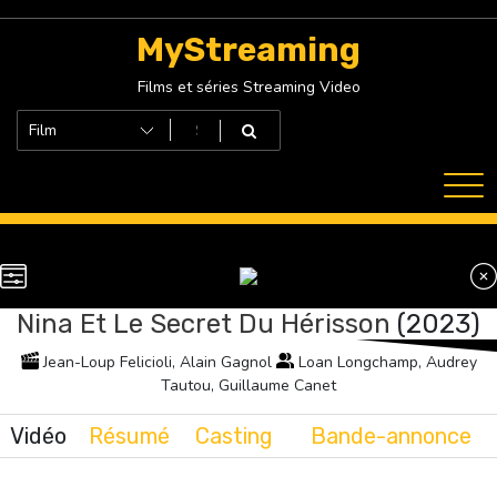
Skip
to
MyStreaming
content
Films et séries Streaming Video
Nina Et Le Secret Du Hérisson
(2023)
Jean-Loup Felicioli, Alain Gagnol
Loan Longchamp, Audrey
Tautou, Guillaume Canet
Vidéo
Résumé
Casting
Bande-annonce