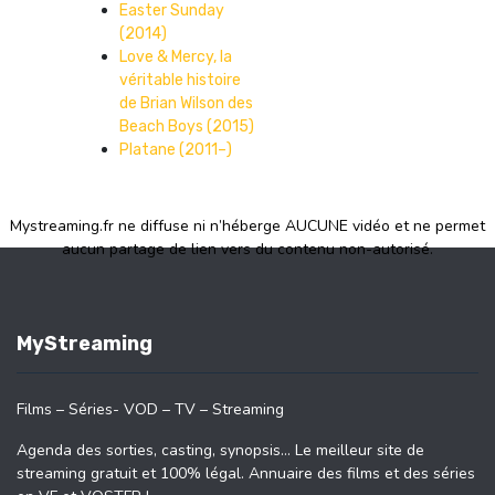
Easter Sunday
(2014)
Love & Mercy, la
véritable histoire
de Brian Wilson des
Beach Boys (2015)
Platane (2011–)
Mystreaming.fr ne diffuse ni n’héberge AUCUNE vidéo et ne permet
aucun partage de lien vers du contenu non-autorisé.
MyStreaming
Films – Séries- VOD – TV – Streaming
Agenda des sorties, casting, synopsis… Le meilleur site de
streaming gratuit et 100% légal. Annuaire des films et des séries