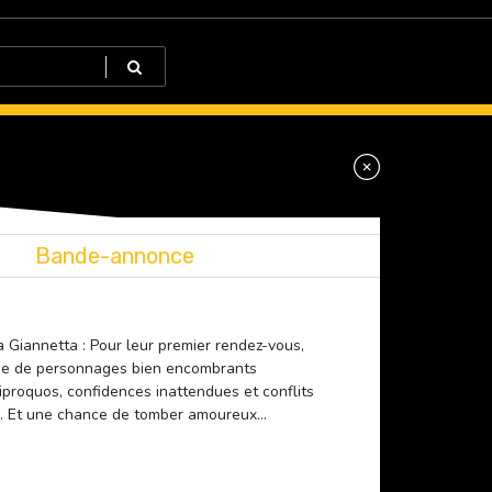
Bande-annonce
 Giannetta : Pour leur premier rendez-vous,
erie de personnages bien encombrants
proquos, confidences inattendues et conflits
nus. Et une chance de tomber amoureux…