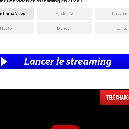
er une video en streaming en 2026 ?
Apple TV
Rakuten
 Prime Video
Netflix
Disney+
Canal