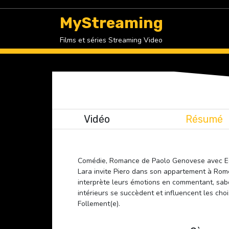
Skip
to
MyStreaming
content
Films et séries Streaming Video
Vidéo
Résumé
Comédie, Romance de Paolo Genovese avec Edoar
Lara invite Piero dans son appartement à Rome
interprète leurs émotions en commentant, sab
intérieurs se succèdent et influencent les ch
Follement(e).