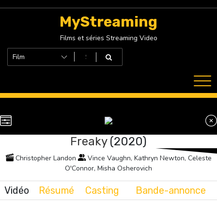
Skip
to
MyStreaming
content
Films et séries Streaming Video
Freaky
(2020)
Christopher Landon
Vince Vaughn, Kathryn Newton, Celeste
O'Connor, Misha Osherovich
Vidéo
Résumé
Casting
Bande-annonce