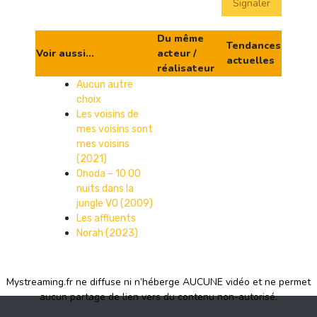
Signaler
Du même
Tendances
Voir aussi...
acteur /
actuelles
réalisateur
Aucun autre
choix
Les voisins de
mes voisins sont
mes voisins
(2021)
Onoda – 10 00
nuits dans la
jungle VO (2009)
Les affluents
Norah (2023)
Mystreaming.fr ne diffuse ni n’héberge AUCUNE vidéo et ne permet
aucun partage de lien vers du contenu non-autorisé.