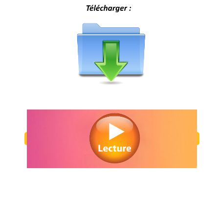
Regarder Freaky en streaming gratuitement. Voir Freaky streaming en li
Watch Freaky streaming free