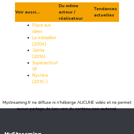
Du même
Tendances
Voir aussi...
acteur /
actuelles
réalisateur
Place aux
idées
Le médaillon
(2006)
Jamie
(2016)
Superasticot
VF
Mystère
(2015–)
Mystreaming.fr ne diffuse ni n’héberge AUCUNE vidéo et ne permet
aucun partage de lien vers du contenu non-autorisé.