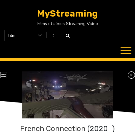
Skip
to
MyStreaming
content
Films et séries Streaming Video
French Connection
(2020–)