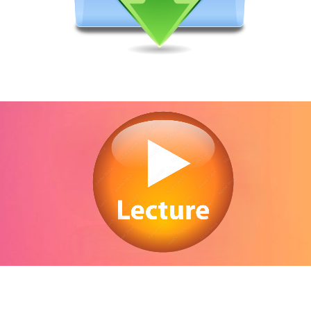
egarder Il n’y a pas d’ombre dans le désert en streaming gratuitement. Voir Il n’y