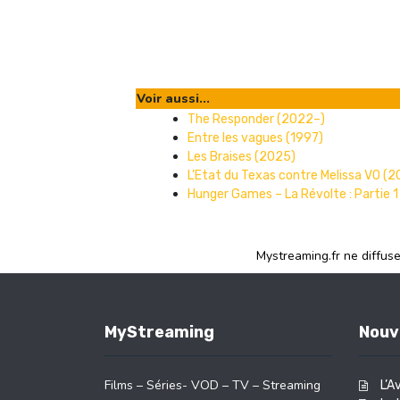
Voir aussi...
The Responder (2022–)
Entre les vagues (1997)
Les Braises (2025)
L’Etat du Texas contre Melissa VO (2
Hunger Games – La Révolte : Partie 1
Mystreaming.fr ne diffus
MyStreaming
Nouv
Films – Séries- VOD – TV – Streaming
L’A