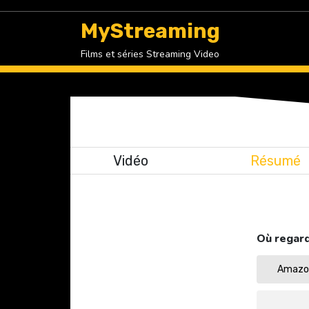
Skip
to
MyStreaming
content
Films et séries Streaming Video
Vidéo
Résumé
Où regard
Amazon