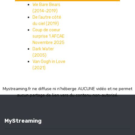
We Bare Bears
(2014–2019)
De l’autre côté
du ciel (2019)
Coup de coeur
surprise 1 AFCAE
Novembre 2025
Dark Water
(2005)
Van Gogh in Love
(2021)
Mystreaming.fr ne diffuse ni n’héberge AUCUNE vidéo et ne permet
aucun partage de lien vers du contenu non-autorisé.
MyStreaming