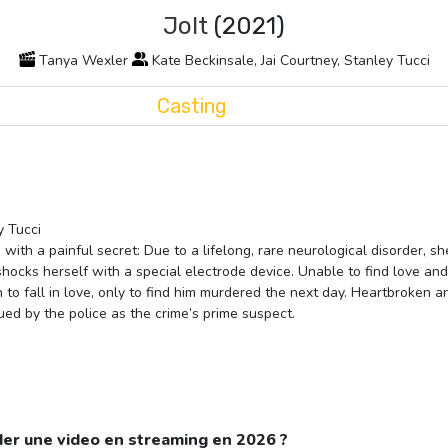
Jolt
(2021)
Tanya Wexler
Kate Beckinsale, Jai Courtney, Stanley Tucci
Casting
y Tucci
 with a painful secret: Due to a lifelong, rare neurological disorder, s
ocks herself with a special electrode device. Unable to find love and 
h to fall in love, only to find him murdered the next day. Heartbroken
sued by the police as the crime’s prime suspect.
er une video en streaming en 2026 ?