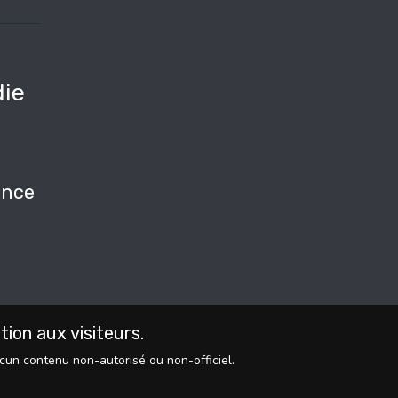
ie
e
nce
on aux visiteurs.
ucun contenu non-autorisé ou non-officiel.