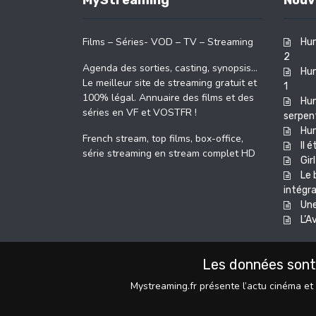
MyStreaming
Nouv
Films – Séries- VOD – TV – Streaming
Hun
2
Agenda des sorties, casting, synopsis…
Hun
Le meilleur site de streaming gratuit et
1
100% légal. Annuaire des films et des
Hun
séries en VF et VOSTFR !
serpent
Hu
French stream, top films, box-office,
Il 
série streaming en stream complet HD
Girl
Le 
intégra
Une
L’A
Les données sont
Mystreaming.fr présente l’actu cinéma et 