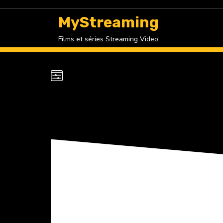
Skip
to
MyStreaming
content
Films et séries Streaming Video