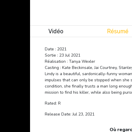
Vidéo
Résumé
Date : 2021
Sortie : 23 Jul 2021
Réalisation : Tanya Wexler
Casting : Kate Beckinsale, Jai Courtney, Stanle
Lindy is a beautiful, sardonically-funny woman
impulses that can only be stopped when she sh
condition, she finally trusts a man long enoug
mission to find his killer, while also being pur
Rated: R
Release Date: Jul 23, 2021
Où regard