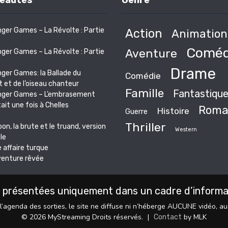
eautés
Genre
ger Games – La Révolte : Partie
Action
Animation
Coméd
Aventure
ger Games – La Révolte : Partie
Drame
ger Games: la Ballade du
Comédie
 et de l’oiseau chanteur
Famille
Fantastiqu
nger Games – L’embrasement
était une fois à Chelles
Roma
Histoire
Guerre
Thriller
bon, la brute et le truand, version
Western
le
 affaire turque
venture rêvée
 présentées uniquement dans un cadre d’informati
l’agenda des sorties, le site ne diffuse ni n’héberge AUCUNE vidéo, a
© 2026 MyStreaming Droits réservés.
|
by MLK
Contact