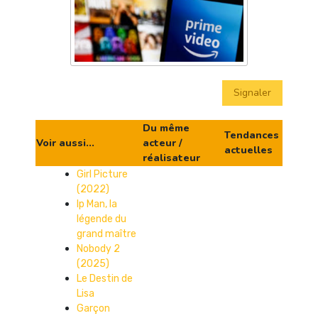
Signaler
Du même
Tendances
Voir aussi...
acteur /
actuelles
réalisateur
Girl Picture
(2022)
Ip Man, la
légende du
grand maître
Nobody 2
(2025)
Le Destin de
Lisa
Garçon