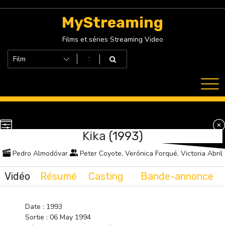
Skip
to
MyStreaming
content
Films et séries Streaming Video
Kika
(1993)
Pedro Almodóvar
Peter Coyote, Verónica Forqué, Victoria Abril
Vidéo
Résumé
Casting
Bande-annonce
Date : 1993
Sortie : 06 May 1994