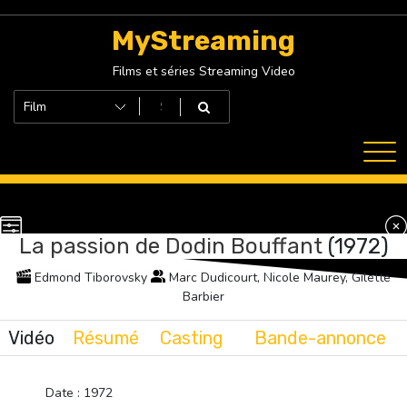
Skip
to
MyStreaming
content
Films et séries Streaming Video
La passion de Dodin Bouffant
(1972)
Edmond Tiborovsky
Marc Dudicourt, Nicole Maurey, Gilette
Barbier
Vidéo
Résumé
Casting
Bande-annonce
Date : 1972