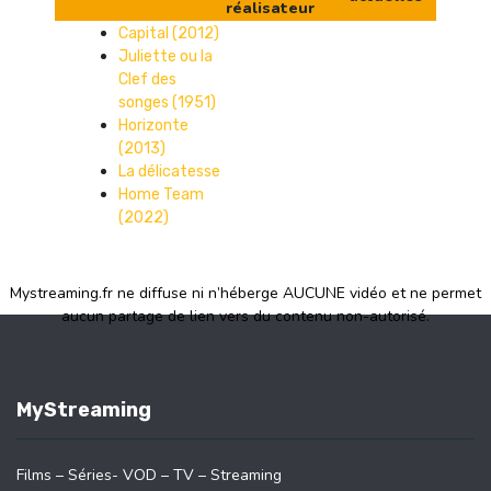
réalisateur
Capital (2012)
Juliette ou la
Clef des
songes (1951)
Horizonte
(2013)
La délicatesse
Home Team
(2022)
Mystreaming.fr ne diffuse ni n’héberge AUCUNE vidéo et ne permet
aucun partage de lien vers du contenu non-autorisé.
MyStreaming
Films – Séries- VOD – TV – Streaming