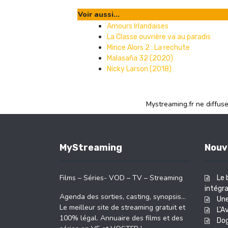
Voir aussi...
Amours Irlandaises
La Classe ouvrière va au paradis
Mince Alors 2 : La rechute
Malasaña 32 (2020)
Nicky Larson (2018)
Mystreaming.fr ne diffus
MyStreaming
Nouv
Films – Séries- VOD – TV – Streaming
Le 
intégra
Agenda des sorties, casting, synopsis…
Une
Le meilleur site de streaming gratuit et
L’A
100% légal. Annuaire des films et des
Do