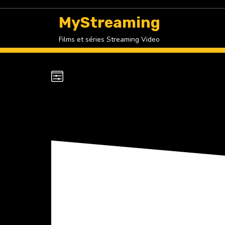
Skip
to
MyStreaming
content
Films et séries Streaming Video