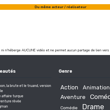
Du même acteur / réalisateur
e ni n’héberge AUCUNE vidéo et ne permet aucun partage de lien vers
eautés
Genre
bon, la brute et le truand, version
Action
Animation
le
Coméd
Aventure
 affaire turque
venture rêvée
Drame
gman
Comédie