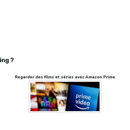
ing ?
Regarder des films et séries avec Amazon Prime