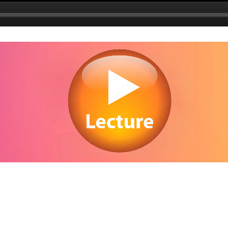
Regarder La Poison en streaming gratuitement. Voir La Poison streaming en lign
gratuit. Watch La Poison streaming free