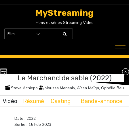
Skip
to
MyStreaming
content
Films et séries Streaming Video
Le Marchand de sable
(2022)
Steve Achiepo
Moussa Mansaly, Aïssa Maïga, Ophélie Bau
Vidéo
Résumé
Casting
Bande-annonce
Date : 2022
Sortie : 15 Feb 2023