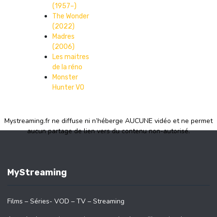
(1957–)
The Wonder
(2022)
Madres
(2006)
Les maitres
de la réno
Monster
Hunter VO
Mystreaming.fr ne diffuse ni n’héberge AUCUNE vidéo et ne permet
aucun partage de lien vers du contenu non-autorisé.
MyStreaming
Films – Séries- VOD – TV – Streaming