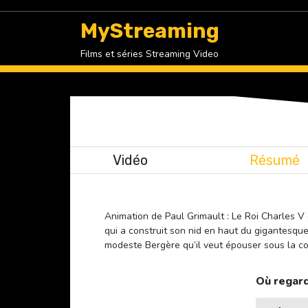
Skip
to
MyStreaming
content
Films et séries Streaming Video
Vidéo
Résumé
Animation de Paul Grimault : Le Roi Charles V 
qui a construit son nid en haut du gigantesqu
modeste Bergère qu’il veut épouser sous la co
Où regard