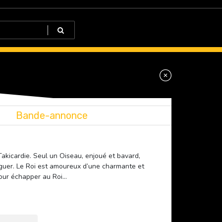
Bande-annonce
Takicardie. Seul un Oiseau, enjoué et bavard,
rguer. Le Roi est amoureux d’une charmante et
pour échapper au Roi…