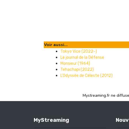
Voir aussi...
Tokyo Vice (2022–)
Le journal de la Défense
Monsieur (1964)
Tehachapi (2022)
L’Odyssée de Céleste (2012)
Mystreaming.fr ne diffus
MyStreaming
Nouv