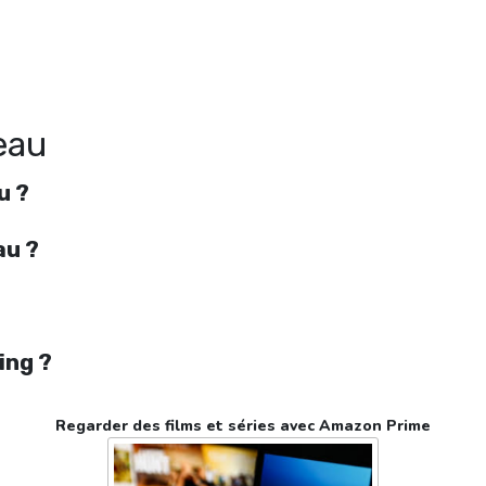
Regarder Le Roi et l’oiseau en streaming gratuitement. Voir Le Roi et l’oiseau
streaming en ligne gratuit. Watch Le Roi et l’oiseau streaming free
seau
u ?
au ?
ing ?
Regarder des films et séries avec Amazon Prime