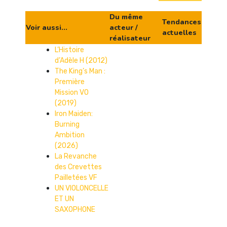
Du même
Tendances
Voir aussi...
acteur /
actuelles
réalisateur
L’Histoire
d’Adèle H (2012)
The King’s Man :
Première
Mission VO
(2019)
Iron Maiden:
Burning
Ambition
(2026)
La Revanche
des Crevettes
Pailletées VF
UN VIOLONCELLE
ET UN
SAXOPHONE