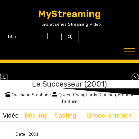
Skip
to
MyStreaming
content
Films et séries Streaming Video
Le Successeur
(2001)
Ousmane Stephane
Queen Chabi, Lordy Djatcheu, Frédéric
Fenkam
Vidéo
Résumé
Casting
Bande-annonce
Date : 2001