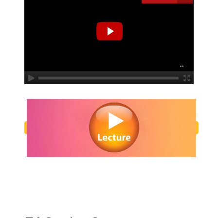
Regarder Le Successeur en streaming gratuitement. Voir Le Successeur
ligne gratuit. Watch Le Successeur streaming free