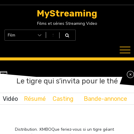
Skip
to
MyStreaming
content
Films et séries Streaming Video
Le tigre qui s’invita pour le thé
Vidéo
Résumé
Casting
Bande-annonce
Distribution. :KMBOQue feriez-vous si un tigre géant