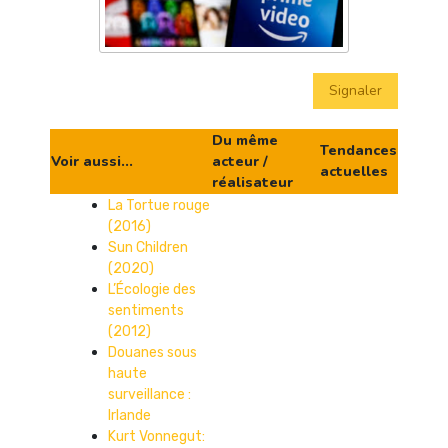
Signaler
Du même
Tendances
Voir aussi...
acteur /
actuelles
réalisateur
La Tortue rouge
(2016)
Sun Children
(2020)
L’Écologie des
sentiments
(2012)
Douanes sous
haute
surveillance :
Irlande
Kurt Vonnegut: