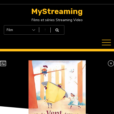
Skip
to
MyStreaming
content
Films et séries Streaming Video