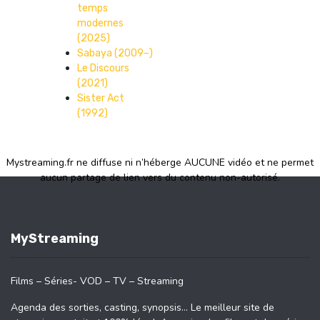
temps
modernes
(2025)
Sabaya (2009–)
Le Discours
(2021)
Sister Act
(1992)
Mystreaming.fr ne diffuse ni n’héberge AUCUNE vidéo et ne permet
aucun partage de lien vers du contenu non-autorisé.
MyStreaming
Films – Séries- VOD – TV – Streaming
Agenda des sorties, casting, synopsis… Le meilleur site de