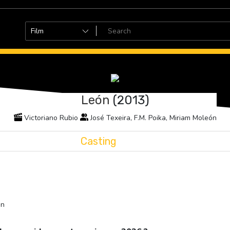
León
(2013)
Victoriano Rubio
José Texeira, F.M. Poika, Miriam Moleón
Casting
ón