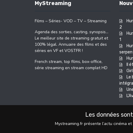
MyStreaming
Nouv
Films – Séries- VOD – TV – Streaming
Hun
2
Agenda des sorties, casting, synopsis…
Hun
Le meilleur site de streaming gratuit et
1
100% légal. Annuaire des films et des
Hun
séries en VF et VOSTFR !
serpent
Hu
French stream, top films, box-office,
Il 
série streaming en stream complet HD
Girl
Le 
intégra
Une
L’A
Les données sont
Mystreaming.fr présente l’actu cinéma et 