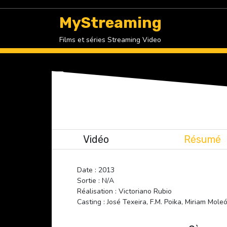
Skip
to
MyStreaming
content
Films et séries Streaming Video
Vidéo
Résumé
Date : 2013
Sortie : N/A
Réalisation : Victoriano Rubio
Casting : José Texeira, F.M. Poika, Miriam Mole