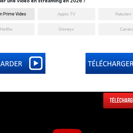
er une video en streaming en 2026 ?
Apple TV
Rakuten
 Prime Video
Netflix
Disney+
Canal