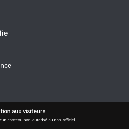
ie
e
nce
on aux visiteurs.
ucun contenu non-autorisé ou non-officiel.