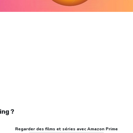
Regarder León en streaming gratuitement. Voir León streaming en ligne gratuit.
Watch León streaming free
ing ?
Regarder des films et séries avec Amazon Prime