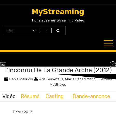
Skip
to
MyStreaming
content
Films et séries Streaming Video
L’Inconnu De La Grande Arche
(2012)
Babis Makridis
Aris Servetalis, Makis Papadimitriou, Lefteris
Matthaiou
Vidéo
Résumé
Casting
Bande-annonce
Date : 2012