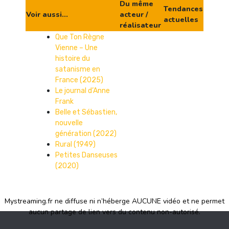
Du même
Tendances
Voir aussi...
acteur /
actuelles
réalisateur
Que Ton Règne
Vienne – Une
histoire du
satanisme en
France (2025)
Le journal d’Anne
Frank
Belle et Sébastien,
nouvelle
génération (2022)
Rural (1949)
Petites Danseuses
(2020)
Mystreaming.fr ne diffuse ni n’héberge AUCUNE vidéo et ne permet
aucun partage de lien vers du contenu non-autorisé.